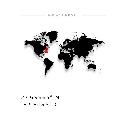
WE ARE HERE !
27.69864° N
-83.8046° O