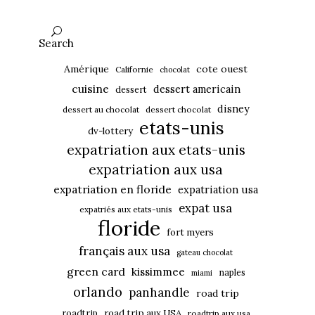
Search
Amérique
cote ouest
Californie
chocolat
cuisine
dessert americain
dessert
disney
dessert au chocolat
dessert chocolat
etats-unis
dv-lottery
expatriation aux etats-unis
expatriation aux usa
expatriation en floride
expatriation usa
expat usa
expatriés aux etats-unis
floride
fort myers
français aux usa
gateau chocolat
green card
kissimmee
naples
miami
orlando
panhandle
road trip
roadtrip
road trip aux USA
roadtrip aux usa