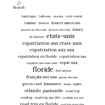
Search
Amérique
cote ouest
Californie
chocolat
cuisine
dessert americain
dessert
disney
dessert au chocolat
dessert chocolat
etats-unis
dv-lottery
expatriation aux etats-unis
expatriation aux usa
expatriation en floride
expatriation usa
expat usa
expatriés aux etats-unis
floride
fort myers
français aux usa
gateau chocolat
green card
kissimmee
naples
miami
orlando
panhandle
road trip
roadtrip
road trip aux USA
roadtrip aux usa
road trip en floride
road trip etats-Unis