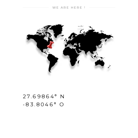
WE ARE HERE !
27.69864° N
-83.8046° O