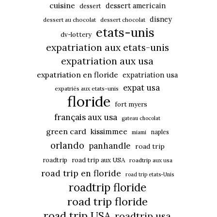
cuisine
dessert americain
dessert
disney
dessert au chocolat
dessert chocolat
etats-unis
dv-lottery
expatriation aux etats-unis
expatriation aux usa
expatriation en floride
expatriation usa
expat usa
expatriés aux etats-unis
floride
fort myers
français aux usa
gateau chocolat
green card
kissimmee
naples
miami
orlando
panhandle
road trip
roadtrip
road trip aux USA
roadtrip aux usa
road trip en floride
road trip etats-Unis
roadtrip floride
road trip floride
road trip USA
roadtrip usa