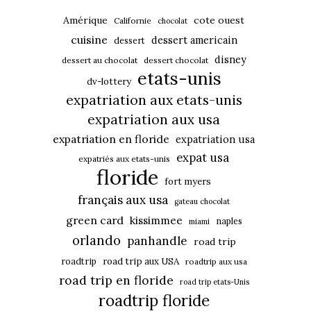
Amérique
cote ouest
Californie
chocolat
cuisine
dessert americain
dessert
disney
dessert au chocolat
dessert chocolat
etats-unis
dv-lottery
expatriation aux etats-unis
expatriation aux usa
expatriation en floride
expatriation usa
expat usa
expatriés aux etats-unis
floride
fort myers
français aux usa
gateau chocolat
green card
kissimmee
naples
miami
orlando
panhandle
road trip
roadtrip
road trip aux USA
roadtrip aux usa
road trip en floride
road trip etats-Unis
roadtrip floride